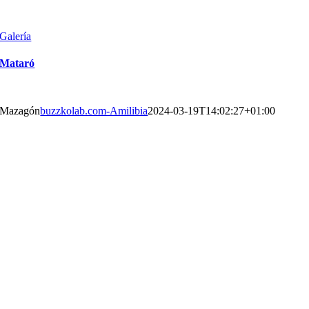
Galería
Mazagón
El Terron
buzzkolab.com-Amilibia
2024-03-19T14:02:50+01:00