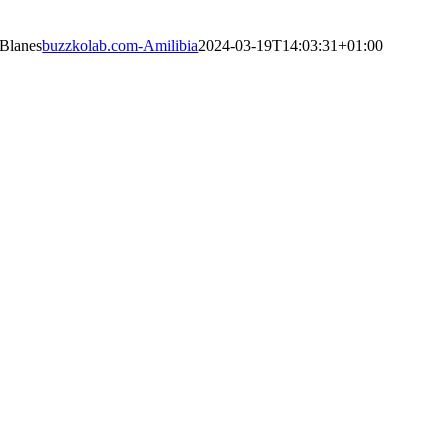
Galería
Blanes
C.N Rio Piedras
buzzkolab.com-Amilibia
2024-03-19T14:12:53+01:00