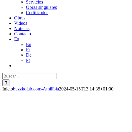
Buscar:
Inicio
buzzkolab.com-Amilibia
2024-05-15T13:14:35+01:00
Empresa líder en la construcción
de puertos deportivos
INNOVACIÓN
Nuestro departamento de I+D+i ensaya con nuevos materiales y
desarrolla nuevos productos más resistentes y mejor adaptados al
desgaste propiciado por el medio marino.
EQUIPO HUMANO
Generamos planes de formación específicos para cada profesional con
el fin de que nuestros clientes se sientan respaldados y acompañados e