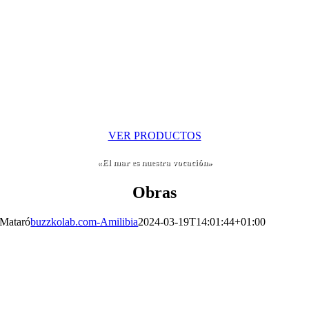
Galería
Mataró
Mazagón
buzzkolab.com-Amilibia
2024-03-19T14:02:27+01:00