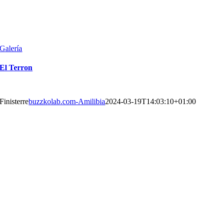
Galería
Finisterre
Blanes
buzzkolab.com-Amilibia
2024-03-19T14:03:31+01:00