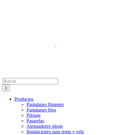
Saltar
al
contenido
Buscar:
Productos
Pantalanes flotantes
Pantalanes fijos
Pilotaje
Pasarelas
Atenuadores oleaje
Instalaciones para remo y vela
Servicios
Obras singulares
Certificados
Obras
Videos
Noticias
Contacto
Es
En
Fr
De
Pt